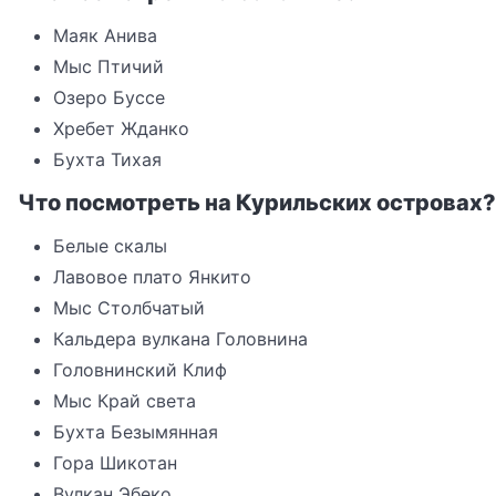
Маяк Анива
Мыс Птичий
Озеро Буссе
Хребет Жданко
Бухта Тихая
Что посмотреть на Курильских островах?
Белые скалы
Лавовое плато Янкито
Мыс Столбчатый
Кальдера вулкана Головнина
Головнинский Клиф
Мыс Край света
Бухта Безымянная
Гора Шикотан
Вулкан Эбеко