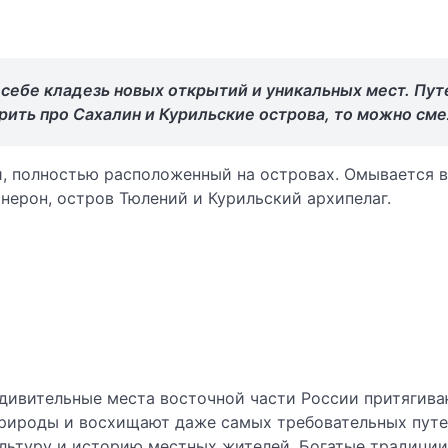
 себе кладезь новых открытий и уникальных мест. Пу
орить про Сахалин и Курильские острова, то можно см
, полностью расположенный на островах. Омывается в
онерон, остров Тюлений и Курильский архипелаг.
 Удивительные места восточной части России притягив
природы и восхищают даже самых требовательных пут
льтуру и историю местных жителей. Богатые традици