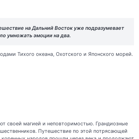
тешествие на Дальний Восток уже подразумевает
ело умножать эмоции на два.
одами Тихого океана, Охотского и Японского морей.
ают своей магией и неповторимостью. Грандиозные
ешественников. Путешествие по этой потрясающей
и коренных народов прошли через века и продолжают