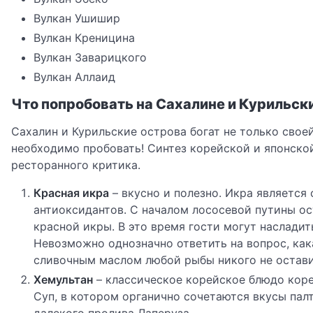
Вулкан Ушишир
Вулкан Креницина
Вулкан Заварицкого
Вулкан Аллаид
Что попробовать на Сахалине и Курильск
Сахалин и Курильские острова богат не только своей 
необходимо пробовать! Синтез корейской и японской
ресторанного критика.
Красная икра
– вкусно и полезно. Икра являетс
антиоксидантов. С началом лососевой путины ос
красной икры. В это время гости могут наслади
Невозможно однозначно ответить на вопрос, как
сливочным маслом любой рыбы никого не остав
⁠Хемультан
– классическое корейское блюдо корейс
Суп, в котором органично сочетаются вкусы пал