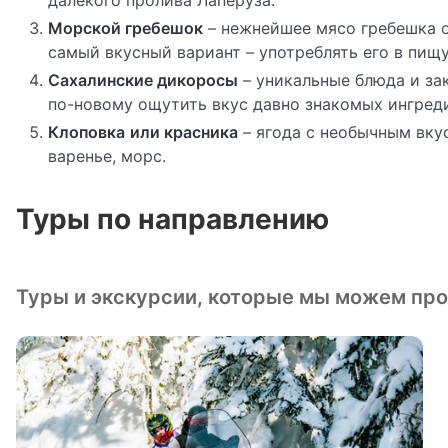
далекого пролива Лаперуза.
Морской гребешок
– нежнейшее мясо гребешка ос
самый вкусный вариант – употреблять его в пищ
Сахалинские дикоросы
– уникальные блюда и зак
по-новому ощутить вкус давно знакомых ингред
Клоповка
или красника
– ягода с необычным вкус
варенье, морс.
Туры по направлению
Туры и экскурсии, которые мы можем пров