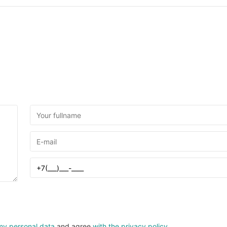
my personal data
and agree
with the privacy policy