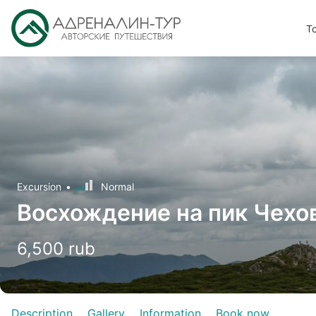
T
Excursion
Normal
Восхождение на пик Чехо
6,500 rub
Description
Gallery
Information
Book now