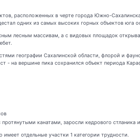
ектов, расположенных в черте города Южно-Сахалинска
едестал одних из самых высоких горных объектов юга о
сным лесным массивам, а с видовых площадок открыв
ебет.
тями географии Сахалинской области, флорой и фаун
т - на вершине пика сохранился объект периода Караф
сов
 протянутыми канатами, заросли кедрового стланика и
 имеет отдельные участки 1 категории трудности.