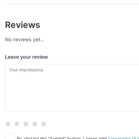
Reviews
No reviews yet...
Leave your review
By clicking the "Submit" button, I agree with
processing of 