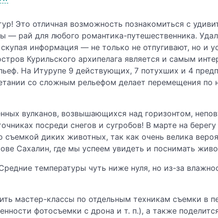
ур! Это отличная возможность познакомиться с удиви
лы — рай для любого романтика-путешественника. Удал
скупая информация — не только не отпугивают, но и у
стров Курильского архипелага является и самым инте
ьеф. На Итурупе 9 действующих, 7 потухших и 4 пред
четании со сложным рельефом делает перемещения по 
енных вулканов, возвышающихся над горизонтом, неп
точниках посреди снегов и сугробов! В марте на берег
съемкой диких животных, так как очень велика вероят
рове Сахалин, где мы успеем увидеть и поснимать жив
 Средние температуры чуть ниже нуля, но из-за влажн
дить мастер-классы по отдельным техникам съемки в п
енности фотосъемки с дрона и т. п.), а также поделит