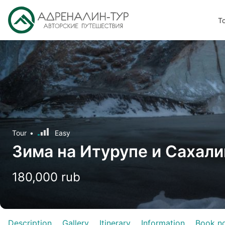
T
Tour
Easy
Зима на Итурупе и Сахали
180,000 rub
Description
Gallery
Itinerary
Information
Book n