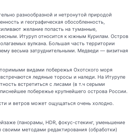
тельно разнообразной и нетронутой природой
енность и географическая обособленность,
силивают желание попасть на туманные,
ресным. Итуруп относится к южным Курилам. Остров
полагаемых вулкана. Большая часть территории
нему весьма затруднительными. Медведи — визитная
овторимыми видами побережья Охотского моря
у встречаются ледяные торосы и наледи. На Итурупе
ность встретиться с лисами (в т.ч серыми
описнейшее побережье крупнейшего острова России.
ости и ветров может ощущаться очень холодно.
ейзаже (панорамы, HDR, фокус-стекинг, уменьшение
ся своими методами редактирования (обработки)