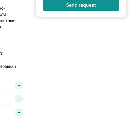
Send request
но-
рта
местные
в
ти
отовыми