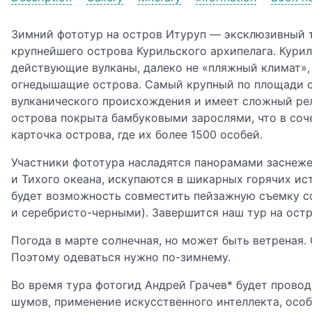
Зимний фототур на остров Итуруп — эксклюзивный т
крупнейшего острова Курильского архипелага. Кури
действующие вулканы, далеко не «пляжный климат», 
огнедышащие острова. Самый крупный по площади о
вулканического происхождения и имеет сложный рел
острова покрыта бамбуковыми зарослями, что в со
карточка острова, где их более 1500 особей.
Участники фототура насладятся панорамами заснеж
и Тихого океана, искупаются в шикарных горячих ис
будет возможность совместить пейзажную съемку со 
и серебристо-черными). Завершится наш тур на ост
Погода в марте солнечная, но может быть ветреная.
Поэтому одеваться нужно по-зимнему.
Во время тура фотогид Андрей Грачев* будет прово
шумов, применение искусственного интеллекта, особ