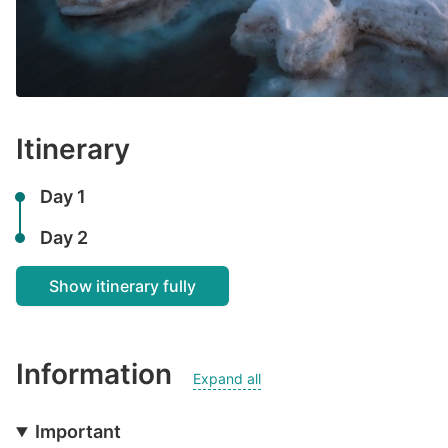
Itinerary
Day 1
Day 2
Show itinerary fully
Information
Expand all
Important